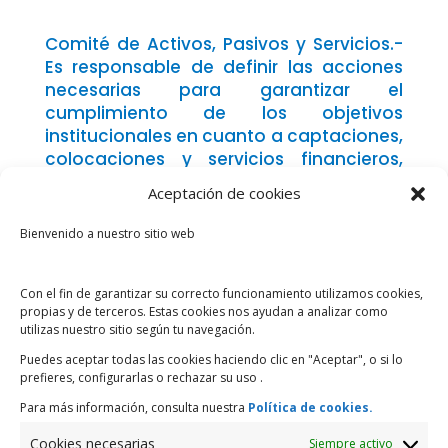
Comité de Activos, Pasivos y Servicios.-
Es responsable de definir las acciones
necesarias para garantizar el
cumplimiento de los objetivos
institucionales en cuanto a captaciones,
colocaciones y servicios financieros,
sobre la base de las recomendaciones
Aceptación de cookies
de las áreas correspondientes y el
Comité de Integral de Riesgos.
Bienvenido a nuestro sitio web
Comité de crédito.- Tiene bajo su
Con el fin de garantizar su correcto funcionamiento utilizamos cookies,
responsabilidad el resolver las
propias y de terceros. Estas cookies nos ayudan a analizar como
solicitudes de crédito, en el marco de las
utilizas nuestro sitio según tu navegación.
políticas, niveles y condiciones
Puedes aceptar todas las cookies haciendo clic en "Aceptar", o si lo
establecidas por el Directorio, en el
prefieres, configurarlas o rechazar su uso .
Manual de Política General de Crédito y
Para más información, consulta nuestra
Política de cookies.
Manual General de Crédito.
Cookies necesarias
Siempre activo