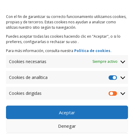
CUENTAS
Con el fin de garantizar su correcto funcionamiento utilizamos cookies,
propias y de terceros. Estas cookies nos ayudan a analizar como
Nuestras cuentas te
utilizas nuestro sitio según tu navegación.
permiten dinamizar tus
Puedes aceptar todas las cookies haciendo clic en "Aceptar", o si lo
relaciones comerciales.
prefieres, configurarlas o rechazar su uso .
Para más información, consulta nuestra
Política de cookies.
Todas las Cuentas
Cookies necesarias
Siempre activo
Cookies de analìtica
Cookies
de
Cookies dirigidas
analìtica
Cookies
CRÉDITOS
dirigidas
Resuelve los imprevistos
Aceptar
y las necesidades
propias de tu negocio de
Denegar
forma rápida.