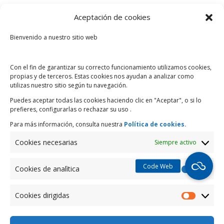
Aceptación de cookies
Bienvenido a nuestro sitio web
Chimborazo - Agencia Riobamba
Con el fin de garantizar su correcto funcionamiento utilizamos cookies,
propias y de terceros. Estas cookies nos ayudan a analizar como
Tarqui 1824 y Chile
utilizas nuestro sitio según tu navegación.
(03) 2969 910 / 2952 942
Puedes aceptar todas las cookies haciendo clic en "Aceptar", o si lo
riobamba@bancodesarrollo.fin.ec
prefieres, configurarlas o rechazar su uso .
Para más información, consulta nuestra
Política de cookies.
Cookies necesarias
Siempre activo
Cookies de analìtica
Cookies
de
Santo Domingo - Agencia Santo
Cookies dirigidas
Domingo
analìtica
Cookies
Av. Quito N512 y Chorrera de Napa esquina
dirigidas
(02) 2760 015 / 2752 948