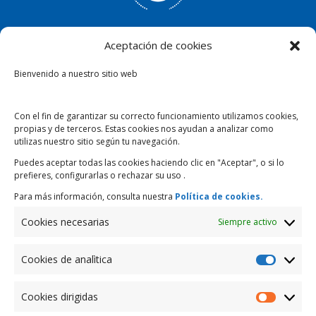
CUENTAS
Aceptación de cookies
Tu dinero crece en un
Bienvenido a nuestro sitio web
Banco seguro y confiable
que te permite cumplir
tus planes futuros.
Con el fin de garantizar su correcto funcionamiento utilizamos cookies,
propias y de terceros. Estas cookies nos ayudan a analizar como
utilizas nuestro sitio según tu navegación.
Puedes aceptar todas las cookies haciendo clic en "Aceptar", o si lo
Todas las Cuentas
prefieres, configurarlas o rechazar su uso .
Para más información, consulta nuestra
Política de cookies.
Cookies necesarias
Siempre activo
Cookies de analìtica
Cookies
CRÉDITOS
de
Cookies dirigidas
analìtica
Nos interesa tu
Cookies