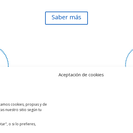
Saber más
Aceptación de cookies
Cue
al
izamos cookies, propias y de
as nuestro sitio según tu
Con la cuenta corriente
le destinada para las
segura y solventar la
ficiarias del bono de
r", o si lo prefieres,
las cuentas de ahorro.