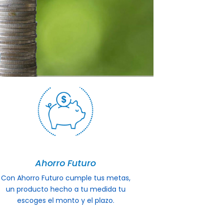
Ahorro Futuro
Con Ahorro Futuro cumple tus metas,
un producto hecho a tu medida tu
escoges el monto y el plazo.