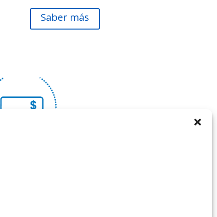
Saber más
nta Corriente
 puedes contar con tu dinero de forma
s necesidades de liquidez de forma
inmediata.