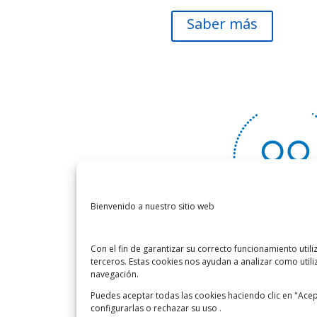
Saber más
Bienvenido a nuestro sitio web
Ahorro Soci
Con el fin de garantizar su correcto funcionamiento util
terceros. Estas cookies nos ayudan a analizar como utiliz
Es una cuenta de ahorro disponib
navegación.
personas y clientes que son bene
Puedes aceptar todas las cookies haciendo clic en "Acepta
desarrollo humano y pensiones en 
configurarlas o rechazar su uso .