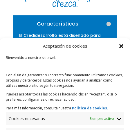
crezca.
Características
El Credidesarrollo está diseñado para
organizaciones, grupos y empresas
Aceptación de cookies
campesinas populares solidarias o
individuales que requieran financiar
Bienvenido a nuestro sitio web
actividades productivas y compra de
tierras.
Con el fin de garantizar su correcto funcionamiento utilizamos cookies,
propias y de terceros. Estas cookies nos ayudan a analizar como
MONTO CRÉDITO
PLAZO
utilizas nuestro sitio según tu navegación.
Puedes aceptar todas las cookies haciendo clic en "Aceptar", o si lo
prefieres, configurarlas o rechazar su uso .
60
Hasta $80.000
Para más información, consulta nuestra
Política de cookies.
meses
Cookies necesarias
Siempre activo