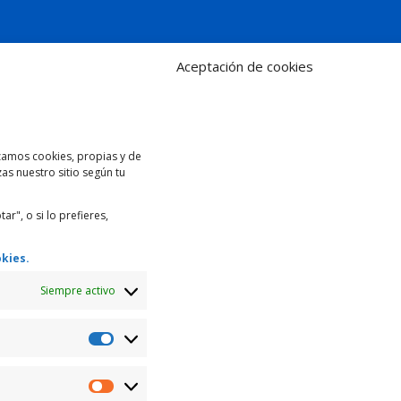
Aceptación de cookies
izamos cookies, propias y de
as nuestro sitio según tu
r", o si lo prefieres,
okies.
Siempre activo
Cookies
de
analìtica
Cookies