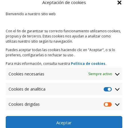
Aceptación de cookies
Entradas recientes
Bienvenido a nuestro sitio web
Financiamiento a la Junta Administradora de Agua
Potable de Baños
Con el fin de garantizar su correcto funcionamiento utilizamos cookies,
Tips de Ahorro ¿Cómo planificar el ahorro?
propias y de terceros. Estas cookies nos ayudan a analizar como
utilizas nuestro sitio según tu navegación.
Presencia Internacional
Puedes aceptar todas las cookies haciendo clic en "Aceptar", o si lo
Ahorra y Gana con la “Raspadita de la Suerte”
prefieres, configurarlas o rechazar su uso .
Para más información, consulta nuestra
Política de cookies.
Comentarios recientes
Cookies necesarias
Siempre activo
Archivos
Cookies de analìtica
marzo 2019
Cookies
de
Cookies dirigidas
Categorías
analìtica
Cookies
dirigidas
Enero
Aceptar