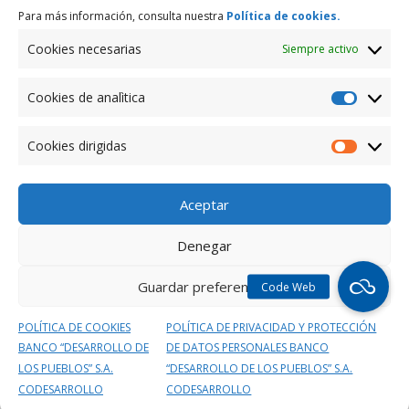
Para más información, consulta nuestra
Política de cookies.
Comentarios recientes
Cookies necesarias
Siempre activo
Archivos
Cookies de analìtica
marzo 2019
Cookies
de
Cookies dirigidas
Categorías
analìtica
Cookies
dirigidas
Enero
Aceptar
Meta
Denegar
Acceder
Feed de entradas
Guardar preferencias
Feed de comentarios
POLÍTICA DE COOKIES
POLÍTICA DE PRIVACIDAD Y PROTECCIÓN
WordPress.org
BANCO “DESARROLLO DE
DE DATOS PERSONALES BANCO
LOS PUEBLOS” S.A.
“DESARROLLO DE LOS PUEBLOS” S.A.
CODESARROLLO
CODESARROLLO