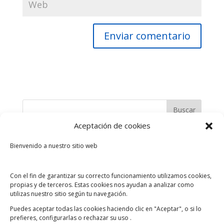
Aceptación de cookies
Entradas recientes
Bienvenido a nuestro sitio web
Financiamiento a la Junta Administradora de Agua
Potable de Baños
Con el fin de garantizar su correcto funcionamiento utilizamos cookies,
Tips de Ahorro ¿Cómo planificar el ahorro?
propias y de terceros. Estas cookies nos ayudan a analizar como
utilizas nuestro sitio según tu navegación.
Presencia Internacional
Puedes aceptar todas las cookies haciendo clic en "Aceptar", o si lo
Ahorra y Gana con la “Raspadita de la Suerte”
prefieres, configurarlas o rechazar su uso .