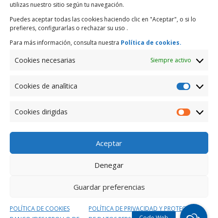
utilizas nuestro sitio según tu navegación.
Presencia Internacional
Puedes aceptar todas las cookies haciendo clic en "Aceptar", o si lo
Ahorra y Gana con la “Raspadita de la Suerte”
prefieres, configurarlas o rechazar su uso .
Para más información, consulta nuestra
Política de cookies.
Comentarios recientes
Cookies necesarias
Siempre activo
Archivos
Cookies de analìtica
marzo 2019
Cookies
de
Cookies dirigidas
Categorías
analìtica
Cookies
dirigidas
Enero
Aceptar
Meta
Denegar
Acceder
Feed de entradas
Guardar preferencias
Feed de comentarios
POLÍTICA DE COOKIES
POLÍTICA DE PRIVACIDAD Y PROTECCIÓN
WordPress.org