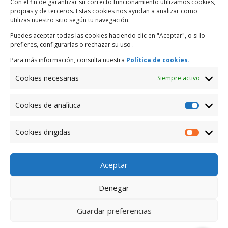
Con el fin de garantizar su correcto funcionamiento utilizamos cookies,
Tips de Ahorro ¿Cómo planificar el ahorro?
propias y de terceros. Estas cookies nos ayudan a analizar como
utilizas nuestro sitio según tu navegación.
Presencia Internacional
Puedes aceptar todas las cookies haciendo clic en "Aceptar", o si lo
Ahorra y Gana con la “Raspadita de la Suerte”
prefieres, configurarlas o rechazar su uso .
Para más información, consulta nuestra
Política de cookies.
Comentarios recientes
Cookies necesarias
Siempre activo
Archivos
Cookies de analìtica
marzo 2019
Cookies
de
Cookies dirigidas
Categorías
analìtica
Cookies
dirigidas
Enero
Aceptar
Meta
Denegar
Acceder
Feed de entradas
Guardar preferencias
Feed de comentarios